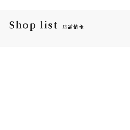
Shop list
店舗情報
坪井花苑 本店
ジェイアール名古屋
タカシマヤ店
〒460-0003
名古屋市中区錦3丁目21
〒450-6001
番地18号 中央広小路ビ
名古屋市中村区名駅1-1-4
ル1F
B2F
TEL:052-961-6666
TEL:052-566-8499