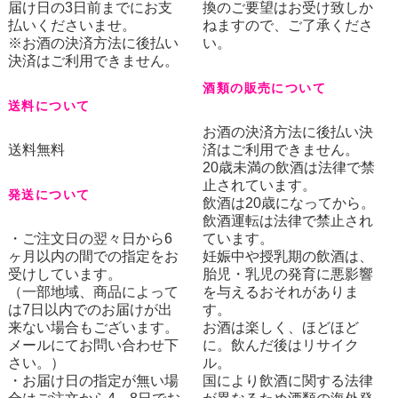
届け日の3日前までにお支
換のご要望はお受け致しか
払いくださいませ。
ねますので、ご了承くださ
※お酒の決済方法に後払い
い。
決済はご利用できません。
酒類の販売について
送料について
お酒の決済方法に後払い決
送料無料
済はご利用できません。
20歳未満の飲酒は法律で禁
止されています。
発送について
飲酒は20歳になってから。
飲酒運転は法律で禁止され
・ご注文日の翌々日から6
ています。
ヶ月以内の間での指定をお
妊娠中や授乳期の飲酒は、
受けしています。
胎児・乳児の発育に悪影響
（一部地域、商品によって
を与えるおそれがありま
は7日以内でのお届けが出
す。
来ない場合もございます。
お酒は楽しく、ほどほど
メールにてお問い合わせ下
に。飲んだ後はリサイク
さい。）
ル。
・お届け日の指定が無い場
国により飲酒に関する法律