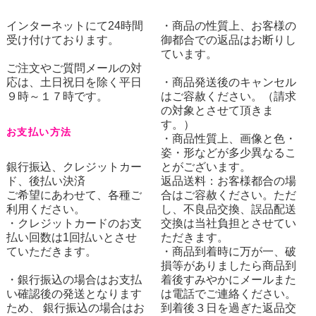
インターネットにて24時間
・商品の性質上、お客様の
受け付けております。
御都合での返品はお断りし
ています。
ご注文やご質問メールの対
応は、土日祝日を除く平日
・商品発送後のキャンセル
９時～１７時です。
はご容赦ください。（請求
の対象とさせて頂きま
す。）
お支払い方法
・商品性質上、画像と色・
姿・形などが多少異なるこ
銀行振込、クレジットカー
とがございます。
ド、後払い決済
返品送料：お客様都合の場
ご希望にあわせて、各種ご
合はご容赦ください。ただ
利用ください。
し、不良品交換、誤品配送
・クレジットカードのお支
交換は当社負担とさせてい
払い回数は1回払いとさせ
ただきます。
ていただきます。
・商品到着時に万が一、破
損等がありましたら商品到
・銀行振込の場合はお支払
着後すみやかにメールまた
い確認後の発送となります
は電話でご連絡ください。
ため、 銀行振込の場合はお
到着後３日を過ぎた返品交