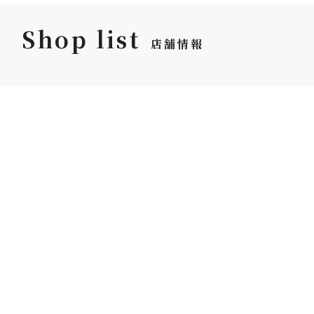
Shop list
店舗情報
坪井花苑 本店
ジェイアール名古屋
タカシマヤ店
〒460-0003
名古屋市中区錦3丁目21
〒450-6001
番地18号 中央広小路ビ
名古屋市中村区名駅1-1-4
ル1F
B2F
TEL:052-961-6666
TEL:052-566-8499