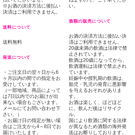
※お酒の決済方法に後払い
い。
決済はご利用できません。
酒類の販売について
送料について
お酒の決済方法に後払い決
送料無料
済はご利用できません。
20歳未満の飲酒は法律で禁
止されています。
発送について
飲酒は20歳になってから。
飲酒運転は法律で禁止され
・ご注文日の翌々日から6
ています。
ヶ月以内の間での指定をお
妊娠中や授乳期の飲酒は、
受けしています。
胎児・乳児の発育に悪影響
（一部地域、商品によって
を与えるおそれがありま
は7日以内でのお届けが出
す。
来ない場合もございます。
お酒は楽しく、ほどほど
メールにてお問い合わせ下
に。飲んだ後はリサイク
さい。）
ル。
・お届け日の指定が無い場
国により飲酒に関する法律
合はご注文から4～8日でお
が異なるため酒類の海外発
届けいたします。
送はお断りしております。