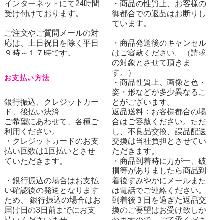
インターネットにて24時間
・商品の性質上、お客様の
受け付けております。
御都合での返品はお断りし
ています。
ご注文やご質問メールの対
応は、土日祝日を除く平日
・商品発送後のキャンセル
９時～１７時です。
はご容赦ください。（請求
の対象とさせて頂きま
す。）
お支払い方法
・商品性質上、画像と色・
姿・形などが多少異なるこ
銀行振込、クレジットカー
とがございます。
ド、後払い決済
返品送料：お客様都合の場
ご希望にあわせて、各種ご
合はご容赦ください。ただ
利用ください。
し、不良品交換、誤品配送
・クレジットカードのお支
交換は当社負担とさせてい
払い回数は1回払いとさせ
ただきます。
ていただきます。
・商品到着時に万が一、破
損等がありましたら商品到
・銀行振込の場合はお支払
着後すみやかにメールまた
い確認後の発送となります
は電話でご連絡ください。
ため、 銀行振込の場合はお
到着後３日を過ぎた返品交
届け日の3日前までにお支
換のご要望はお受け致しか
払いくださいませ。
ねますので、ご了承くださ