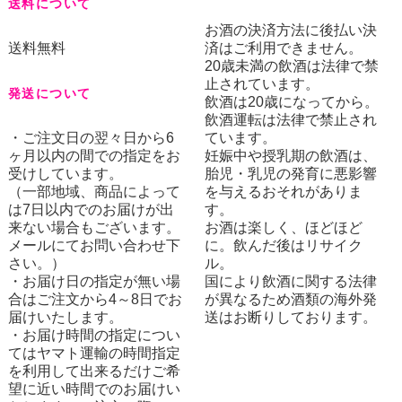
送料について
お酒の決済方法に後払い決
送料無料
済はご利用できません。
20歳未満の飲酒は法律で禁
止されています。
発送について
飲酒は20歳になってから。
飲酒運転は法律で禁止され
・ご注文日の翌々日から6
ています。
ヶ月以内の間での指定をお
妊娠中や授乳期の飲酒は、
受けしています。
胎児・乳児の発育に悪影響
（一部地域、商品によって
を与えるおそれがありま
は7日以内でのお届けが出
す。
来ない場合もございます。
お酒は楽しく、ほどほど
メールにてお問い合わせ下
に。飲んだ後はリサイク
さい。）
ル。
・お届け日の指定が無い場
国により飲酒に関する法律
合はご注文から4～8日でお
が異なるため酒類の海外発
届けいたします。
送はお断りしております。
・お届け時間の指定につい
てはヤマト運輸の時間指定
を利用して出来るだけご希
望に近い時間でのお届けい