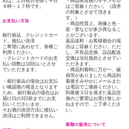
応は、土日祝日を除く平日
・商品発送後のキャンセル
９時～１７時です。
はご容赦ください。（請求
の対象とさせて頂きま
す。）
お支払い方法
・商品性質上、画像と色・
姿・形などが多少異なるこ
銀行振込、クレジットカー
とがございます。
ド、後払い決済
返品送料：お客様都合の場
ご希望にあわせて、各種ご
合はご容赦ください。ただ
利用ください。
し、不良品交換、誤品配送
・クレジットカードのお支
交換は当社負担とさせてい
払い回数は1回払いとさせ
ただきます。
ていただきます。
・商品到着時に万が一、破
損等がありましたら商品到
・銀行振込の場合はお支払
着後すみやかにメールまた
い確認後の発送となります
は電話でご連絡ください。
ため、 銀行振込の場合はお
到着後３日を過ぎた返品交
届け日の3日前までにお支
換のご要望はお受け致しか
払いくださいませ。
ねますので、ご了承くださ
※お酒の決済方法に後払い
い。
決済はご利用できません。
酒類の販売について