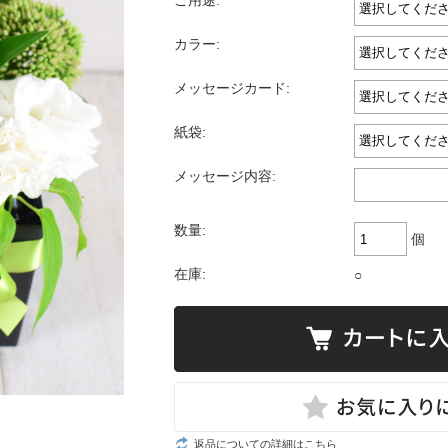
ご用途:
カラー:
メッセージカード:
紙袋:
メッセージ内容:
数量:
個
在庫:
○
返品についての詳細はこちら